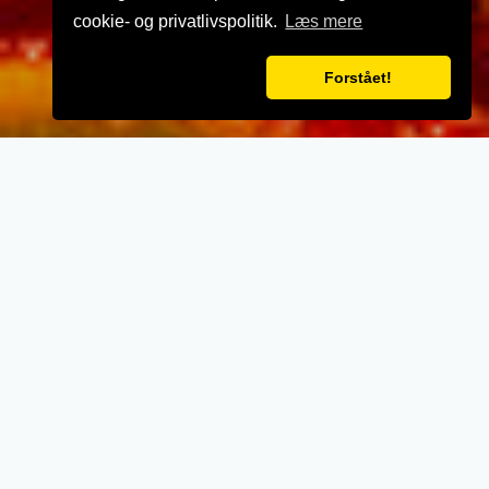
cookie- og privatlivspolitik.
Læs mere
Forstået!
VELKOMMEN TIL
Stenovn Børkop
- Når vi laver mad til vores kunder, lægger vi
vægt på kvalitet, service og renlighed.
- Stort udvalg i lækre oplevelser for ganen.
- Udsøgte råvarer og en nænsom stræben
efter det perfekte sikrer en oplevelse udover
det sædvanglige.
- Personlig betjening med et smil